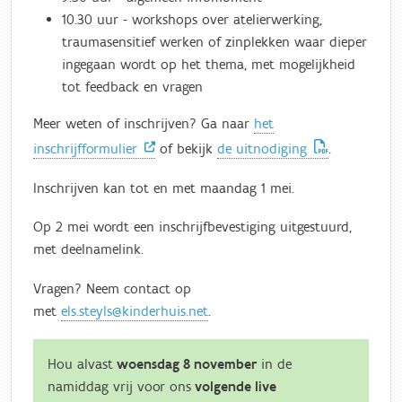
10.30 uur -
workshops over atelierwerking,
traumasensitief werken of zinplekken waar dieper
ingegaan wordt op het thema, met mogelijkheid
tot feedback en vragen
Meer weten of inschrijven? Ga naar
het
inschrijfformulier
of bekijk
de uitnodiging
.
Inschrijven kan tot en met maandag 1 mei.
Op 2 mei wordt een inschrijfbevestiging uitgestuurd,
met deelnamelink.
Vragen? Neem contact op
met
els.steyls@kinderhuis.net
.
Hou alvast
woensdag 8 november
in de
namiddag vrij voor ons
volgende live