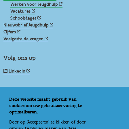
Werken voor Jeugdhulp
Vacatures
Schoolstages
Nieuwsbrief Jeugdhulp
Cijfers
Veelgestelde vragen
Volg ons op
LinkedIn
Nuttige links
Deze website maakt gebruik van
cookies om uw gebruikservaring te
Vlaams Loket Jeugdhulp
optimaliseren.
IROJ
Door op 'Accepteren' te klikken of door
Signs of Safety
gebruik te blijven maken van deze