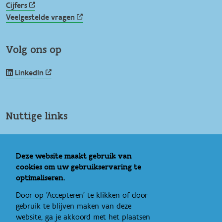
Cijfers
Veelgestelde vragen
Volg ons op
LinkedIn
Nuttige links
Vlaams Loket Jeugdhulp
IROJ
Deze website maakt gebruik van
Signs of Safety
cookies om uw gebruikservaring te
Rechtspositie minderjarige
optimaliseren.
Ideale wereld
Door op 'Accepteren' te klikken of door
Bandbreedte
gebruik te blijven maken van deze
Eén gezin, één plan
website, ga je akkoord met het plaatsen