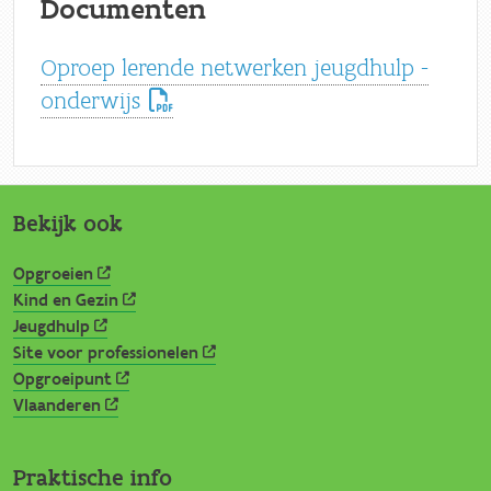
Documenten
Oproep lerende netwerken jeugdhulp -
onderwijs
Bekijk ook
Opgroeien
Kind en Gezin
Jeugdhulp
Site voor professionelen
Opgroeipunt
Vlaanderen
Praktische info