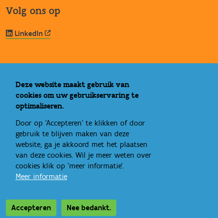
Volg ons op
LinkedIn
Nuttige links
Deze website maakt gebruik van
cookies om uw gebruikservaring te
Vlaams Loket Jeugdhulp
optimaliseren.
IROJ
Signs of Safety
Door op 'Accepteren' te klikken of door
Rechtspositie minderjarige
gebruik te blijven maken van deze
website, ga je akkoord met het plaatsen
Ideale wereld
van deze cookies. Wil je meer weten over
Bandbreedte
cookies klik op 'meer informatie'.
Eén gezin, één plan
Meer informatie
Accepteren
Nee bedankt.