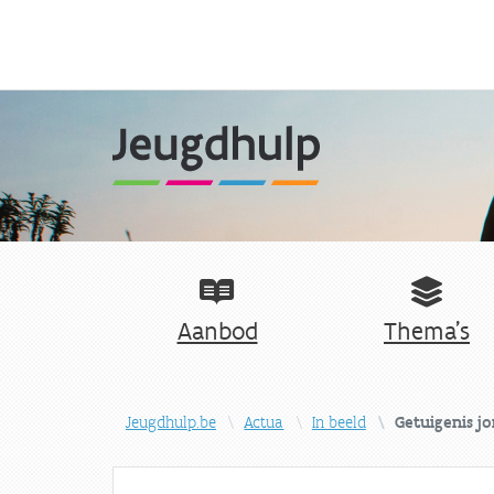
Aanbod
Thema's
Jeugdhulp.be
Actua
In beeld
Getuigenis j