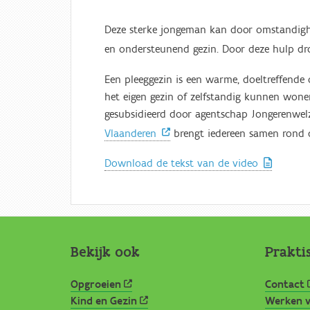
Deze sterke jongeman kan door omstandighed
en ondersteunend gezin. Door deze hulp dro
Een pleeggezin is een warme, doeltreffende
het eigen gezin of zelfstandig kunnen wonen
gesubsidieerd door agentschap Jongerenwelz
Vlaanderen
brengt iedereen samen rond de
Download de tekst van de video
Bekijk ook
Prakti
Opgroeien
Contact
Kind en Gezin
Werken v