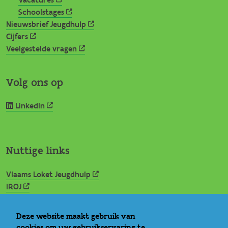
Vacatures
Schoolstages
Nieuwsbrief Jeugdhulp
Cijfers
Veelgestelde vragen
Volg ons op
LinkedIn
Nuttige links
Vlaams Loket Jeugdhulp
IROJ
Signs of Safety
Rechtspositie minderjarige
Deze website maakt gebruik van
Ideale wereld
cookies om uw gebruikservaring te