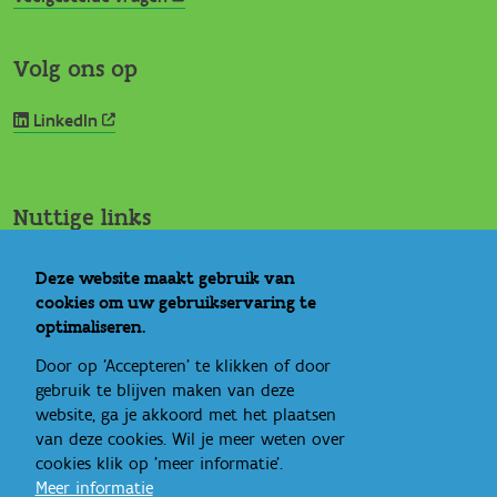
Volg ons op
LinkedIn
Nuttige links
Vlaams Loket Jeugdhulp
Deze website maakt gebruik van
IROJ
cookies om uw gebruikservaring te
Signs of Safety
optimaliseren.
Rechtspositie minderjarige
Door op 'Accepteren' te klikken of door
Ideale wereld
gebruik te blijven maken van deze
Bandbreedte
website, ga je akkoord met het plaatsen
Eén gezin, één plan
van deze cookies. Wil je meer weten over
cookies klik op 'meer informatie'.
Meer informatie