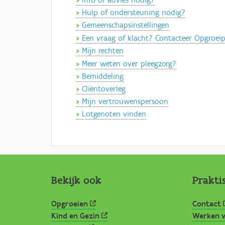
Hulp of ondersteuning nodig?
Gemeenschapsinstellingen
Een vraag of klacht? Contacteer Opgroei
Mijn rechten
Meer weten over pleegzorg?
Bemiddeling
Cliëntoverleg
Mijn vertrouwenspersoon
Lotgenoten vinden
Bekijk ook
Prakti
Opgroeien
Contact
Kind en Gezin
Werken v