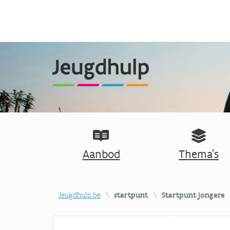
Aanbod
Thema's
Jeugdhulp.be
startpunt
Startpunt jongere