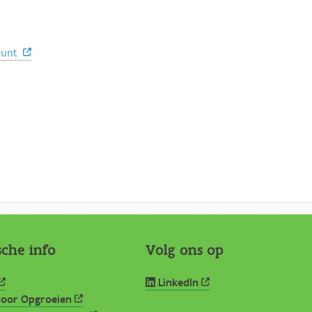
punt
sche info
Volg ons op
LinkedIn
oor Opgroeien