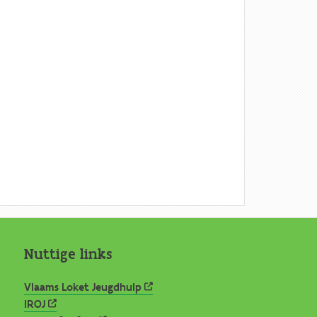
Nuttige links
Vlaams Loket Jeugdhulp
IROJ