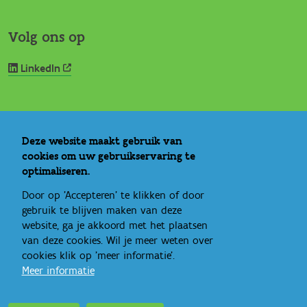
Volg ons op
LinkedIn
Nuttige links
Deze website maakt gebruik van
cookies om uw gebruikservaring te
Vlaams Loket Jeugdhulp
optimaliseren.
IROJ
Signs of Safety
Door op 'Accepteren' te klikken of door
Rechtspositie minderjarige
gebruik te blijven maken van deze
website, ga je akkoord met het plaatsen
Ideale wereld
van deze cookies. Wil je meer weten over
Bandbreedte
cookies klik op 'meer informatie'.
Eén gezin, één plan
Meer informatie