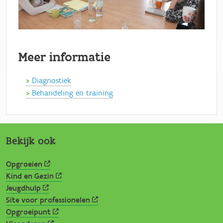
Meer informatie
Diagnostiek
Behandeling en training
Bekijk ook
Opgroeien
Kind en Gezin
Jeugdhulp
Site voor professionelen
Opgroeipunt