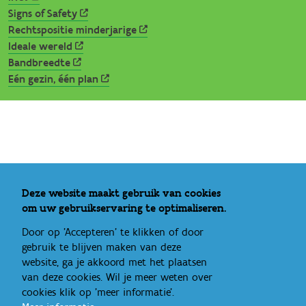
Signs of Safety
Rechtspositie minderjarige
Ideale wereld
Bandbreedte
Eén gezin, één plan
Deze website maakt gebruik van cookies
om uw gebruikservaring te optimaliseren.
Door op 'Accepteren' te klikken of door
gebruik te blijven maken van deze
website, ga je akkoord met het plaatsen
van deze cookies. Wil je meer weten over
cookies klik op 'meer informatie'.