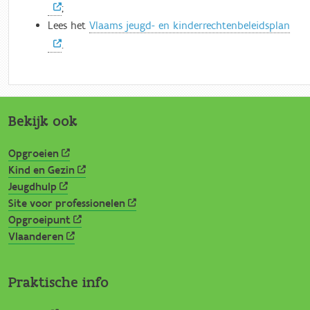
;
Lees het
Vlaams jeugd- en kinderrechtenbeleidsplan
.
Bekijk ook
Opgroeien
Kind en Gezin
Jeugdhulp
Site voor professionelen
Opgroeipunt
Vlaanderen
Praktische info