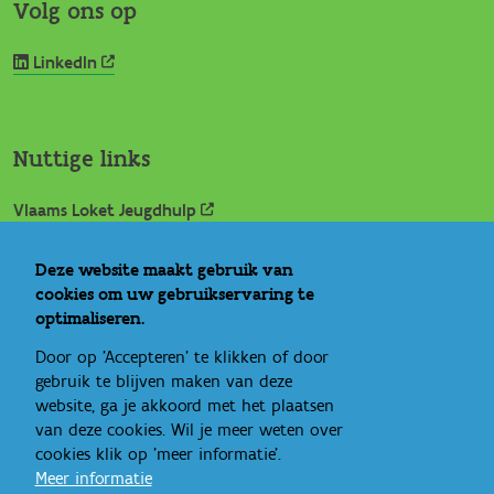
Volg ons op
LinkedIn
Nuttige links
Vlaams Loket Jeugdhulp
IROJ
Signs of Safety
Deze website maakt gebruik van
Rechtspositie minderjarige
cookies om uw gebruikservaring te
Ideale wereld
optimaliseren.
Bandbreedte
Door op 'Accepteren' te klikken of door
Eén gezin, één plan
gebruik te blijven maken van deze
website, ga je akkoord met het plaatsen
van deze cookies. Wil je meer weten over
cookies klik op 'meer informatie'.
Meer informatie