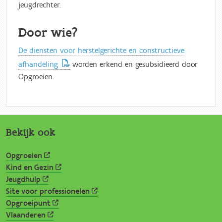
jeugdrechter.
Door wie?
De diensten voor herstelgerichte en constructieve
afhandeling
worden erkend en gesubsidieerd door
Opgroeien.
Bekijk ook
Opgroeien
Kind en Gezin
Jeugdhulp
Site voor professionelen
Opgroeipunt
Vlaanderen