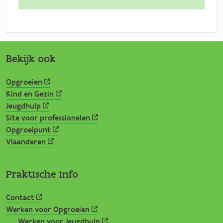
Bekijk ook
Opgroeien
Kind en Gezin
Jeugdhulp
Site voor professionelen
Opgroeipunt
Vlaanderen
Praktische info
Contact
Werken voor Opgroeien
Werken voor Jeugdhulp