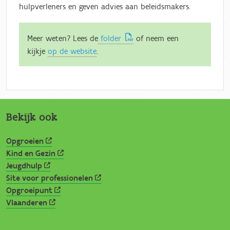
hulpverleners en geven advies aan beleidsmakers.
Meer weten?
Lees de
folder
of neem een
kijkje
op de website
.
Bekijk ook
Opgroeien
Kind en Gezin
Jeugdhulp
Site voor professionelen
Opgroeipunt
Vlaanderen